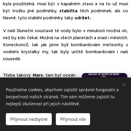
byla použitelná, musí být v kapalném stavu a na to už musí
být trošku jiné podmínky,
stabilita
těch podmínek, ale co
hlavně, tyto stabilní podmínky taky
udržet.
V naší Sluneční soustavě té vody bylo v minulosti možná víc,
než by kdo čekal. Možná na všech planetách a snad i měsících.
Koneckonců, tak jak jsme byli bombardováni meteority s
vodními krystalky my, tak byly určitě bombardováni i naši
sousedé.
Třeba takový
Mars
, tam byl oceán
možná ještě dřív než na Zemi,
včetně říčních soustav. Největší
Používáme cookies, abychom zajistili správné fungování a
vodní plocha byla na severním pólu.
bezpečnost našich stránek. Tím vám můžeme zajistit tu
A byla tam skoro dvě miliardy let,
nejlepší zkušenost při jejich návštěvě.
ale život tam nevznikl. Možná
Možný vývoj vody na
příčina je v častém střídáni sklonu
Přijmout nezbytné
Přijmout vše
Marsu v průběhu
její osy. Někdy se naklonila blíže ke
jeho vývoje.