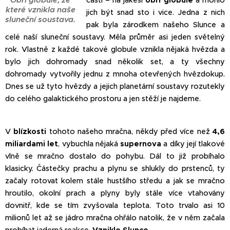
části – na jakési
obří globule
a mohlo
které vznikla naše
jich být snad sto i vice. Jedna z nich
sluneční soustava.
pak byla zárodkem našeho Slunce a
celé naší sluneční soustavy. Měla průměr asi jeden světelný
rok. Vlastně z každé takové globule vznikla nějaká hvězda a
bylo jich dohromady snad několik set, a ty všechny
dohromady vytvořily jednu z mnoha otevřených hvězdokup.
Dnes se už tyto hvězdy a jejich planetární soustavy rozutekly
do celého galaktického prostoru a jen stěží je najdeme.
V
blízkosti
tohoto našeho mračna, někdy před více než
4,6
miliardami let
, vybuchla nějaká
supernova
a díky její tlakové
vlně se mračno dostalo do pohybu. Dál to již probíhalo
klasicky. Částečky prachu a plynu se shlukly do prstenců, ty
začaly rotovat kolem stále hustšího středu a jak se mračno
hroutilo, okolní prach a plyny byly stále více vtahovány
dovnitř, kde se tím zvyšovala teplota. Toto trvalo asi 10
milionů let až se jádro mračna ohřálo natolik, že v něm začala