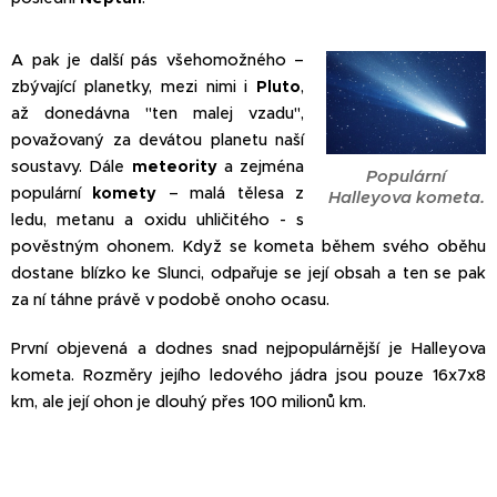
A pak je další pás všehomožného –
zbývající planetky, mezi nimi i
Pluto
,
až donedávna "ten malej vzadu",
považovaný za devátou planetu naší
soustavy. Dále
meteority
a zejména
Populární
populární
komety
– malá tělesa z
Halleyova kometa.
ledu, metanu a oxidu uhličitého - s
pověstným ohonem. Když se kometa během svého oběhu
dostane blízko ke Slunci, odpařuje se její obsah a ten se pak
za ní táhne právě v podobě onoho ocasu.
První objevená a dodnes snad nejpopulárnější je Halleyova
kometa. Rozměry jejího ledového jádra jsou pouze 16x7x8
km, ale její ohon je dlouhý přes 100 milionů km.