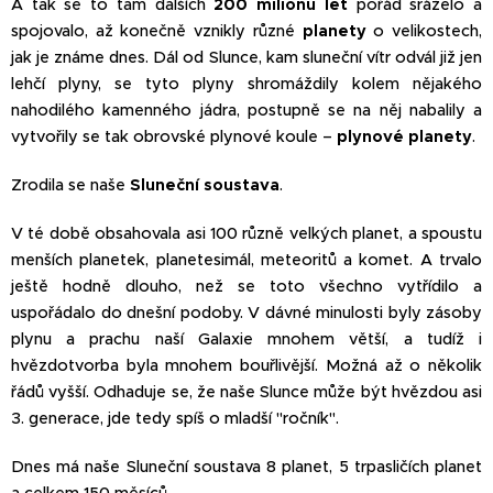
A tak se to tam dalších
200 milionů let
pořád sráželo a
spojovalo, až konečně vznikly různé
planety
o velikostech,
jak je známe dnes. Dál od Slunce, kam sluneční vítr odvál již jen
lehčí plyny, se tyto plyny shromáždily kolem nějakého
nahodilého kamenného jádra, postupně se na něj nabalily a
vytvořily se tak obrovské plynové koule –
plynové planety
.
Zrodila se naše
Sluneční soustava
.
V té době obsahovala asi 100 různě velkých planet, a spoustu
menších planetek, planetesimál, meteoritů a komet. A trvalo
ještě hodně dlouho, než se toto všechno vytřídilo a
uspořádalo do dnešní podoby. V dávné minulosti byly zásoby
plynu a prachu naší Galaxie mnohem větší, a tudíž i
hvězdotvorba byla mnohem bouřlivější. Možná až o několik
řádů vyšší. Odhaduje se, že naše Slunce může být hvězdou asi
3. generace, jde tedy spíš o mladší "ročník".
Dnes má naše Sluneční soustava 8 planet, 5 trpasličích planet
a celkem 150 měsíců.