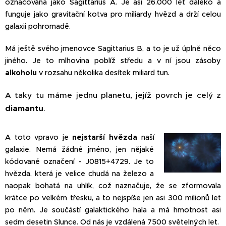
označována jako Sagittarius A. Je asi 26.000 let daleko a
funguje jako gravitační kotva pro miliardy hvězd a drží celou
galaxii pohromadě.
Má ještě svého jmenovce Sagittarius B, a to je už úplně něco
jiného. Je to mlhovina poblíž středu a v ní jsou zásoby
alkoholu
v rozsahu několika desítek miliard tun.
A taky tu máme jednu planetu, jejíž povrch je celý z
diamantu
.
A toto vpravo je
nejstarší hvězda
naší
galaxie. Nemá žádné jméno, jen nějaké
kódované označení - J0815+4729. Je to
hvězda, která je velice chudá na železo a
naopak bohatá na uhlík, což naznačuje, že se zformovala
krátce po velkém třesku, a to nejspíše jen asi 300 milionů let
po něm. Je součástí galaktického hala a má hmotnost asi
sedm desetin Slunce. Od nás je vzdálená 7500 světelných let.