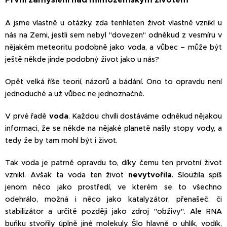
A jsme vlastně u otázky, zda tenhleten život vlastně vznikl u
nás na Zemi, jestli sem nebyl "dovezen" odněkud z vesmíru v
nějakém meteoritu podobně jako voda, a vůbec – může být
ještě někde jinde podobný život jako u nás?
Opět velká říše teorií, názorů a bádání. Ono to opravdu není
jednoduché a už vůbec ne jednoznačné.
V prvé řadě
voda
. Každou chvíli dostáváme odněkud nějakou
informaci, že se někde na nějaké planetě našly stopy vody, a
tedy že by tam mohl být i život.
Tak voda je patrně opravdu to, díky čemu ten prvotní život
vznikl. Avšak ta voda ten život
nevytvořila
. Sloužila spíš
jenom něco jako prostředí, ve kterém se to všechno
odehrálo, možná i něco jako katalyzátor, přenašeč, či
stabilizátor a určitě později jako zdroj "obživy". Ale RNA
buňku stvořily úplně jiné molekuly. Šlo hlavně o uhlík, vodík,