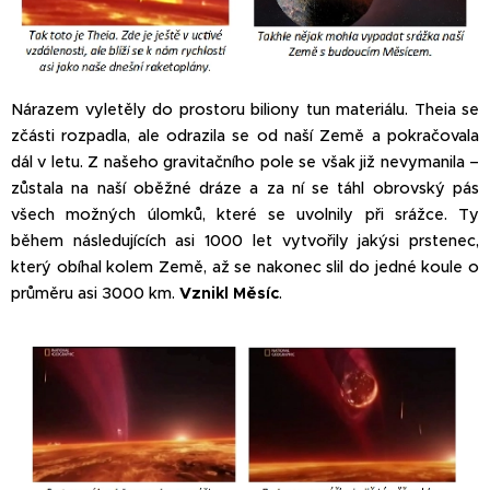
Nárazem vyletěly do prostoru biliony tun materiálu. Theia se
zčásti rozpadla, ale odrazila se od naší Země a pokračovala
dál v letu. Z našeho gravitačního pole se však již nevymanila –
zůstala na naší oběžné dráze a za ní se táhl obrovský pás
všech možných úlomků, které se uvolnily při srážce. Ty
během následujících asi 1000 let vytvořily jakýsi prstenec,
který obíhal kolem Země, až se nakonec slil do jedné koule o
průměru asi 3000 km.
Vznikl Měsíc
.