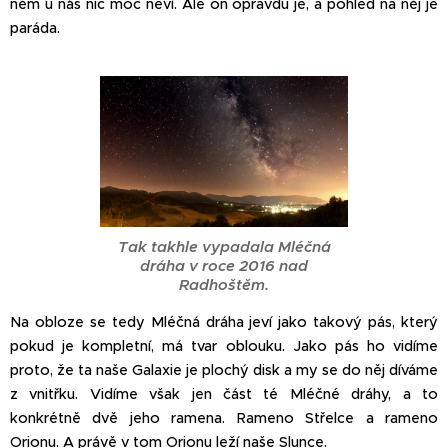
něm u nás nic moc neví. Ale on opravdu je, a pohled na něj je
paráda.
Tak takhle vypadala Mléčná
dráha v roce 2016 nad
Radhoštěm.
Na obloze se tedy Mléčná dráha jeví jako takový pás, který
pokud je kompletní, má tvar oblouku. Jako pás ho vidíme
proto, že ta naše Galaxie je plochý disk a my se do něj díváme
z vnitřku. Vidíme však jen část té Mléčné dráhy, a to
konkrétně dvě jeho ramena. Rameno Střelce a rameno
Orionu. A právě v tom Orionu leží naše Slunce.