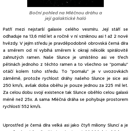
Boční pohled na Mléčnou dráhu a
její galaktické haló
Patří mezi nejstarší galaxie celého vesmíru. Její stáří se
odhaduje na 13,6 mld let a ročně v ní vzniknou asi 1 až 2 nové
hvězdy. V jejím středu je pravděpodobně obrovská černá díra
a směrem od ní vybíhá směrem k okraji několik spirálovitě
zahnutých ramen. Naše Slunce je umístěno asi ve třech
pětinách jednoho z těchto ramen a to všechno se "pomalu"
otáčí kolem toho středu. To "pomalu" je v uvozovkách
záměrně, protože rychlost dráhy našeho Slunce je sice asi
250 km/s, avšak doba oběhu je pouze jednou za 225 mil let.
Za celou dobu svojí existence tak Slunce oběhlo celou galaxii
méně než 25x. A sama Mléčná dráha se pohybuje prostorem
rychlostí 552 km/s.
Uprostřed je černá díra velká asi jako čtyři miliony Sluncí a je