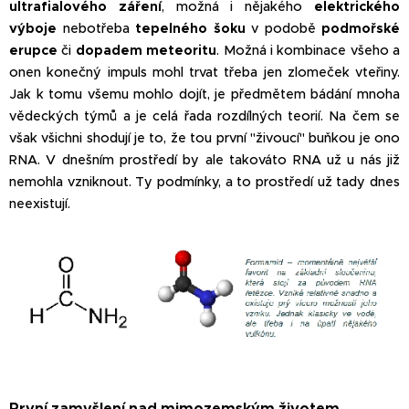
ultrafialového záření
, možná i nějakého
elektrického
výboje
nebotřeba
tepelného šoku
v podobě
podmořské
erupce
či
dopadem meteoritu
. Možná i kombinace všeho a
onen konečný impuls mohl trvat třeba jen zlomeček vteřiny.
Jak k tomu všemu mohlo dojít, je předmětem bádání mnoha
vědeckých týmů a je celá řada rozdílných teorií. Na čem se
však všichni shodují je to, že tou první "živoucí" buňkou je ono
RNA. V dnešním prostředí by ale takováto RNA už u nás již
nemohla vzniknout. Ty podmínky, a to prostředí už tady dnes
neexistují.
První zamyšlení nad mimozemským životem