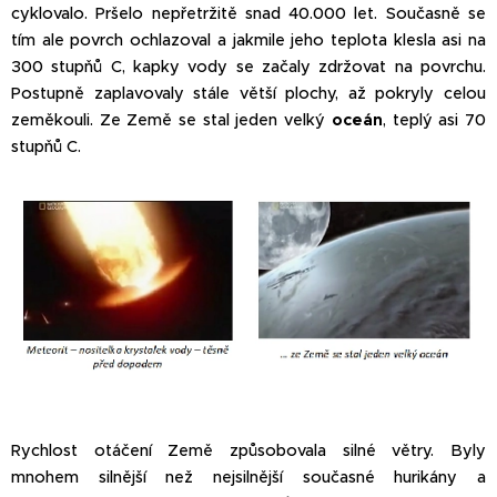
cyklovalo. Pršelo nepřetržitě snad 40.000 let. Současně se
tím ale povrch ochlazoval a jakmile jeho teplota klesla asi na
300 stupňů C, kapky vody se začaly zdržovat na povrchu.
Postupně zaplavovaly stále větší plochy, až pokryly celou
zeměkouli. Ze Země se stal jeden velký
oceán
, teplý asi 70
stupňů C.
Rychlost otáčení Země způsobovala silné větry. Byly
mnohem silnější než nejsilnější současné hurikány a