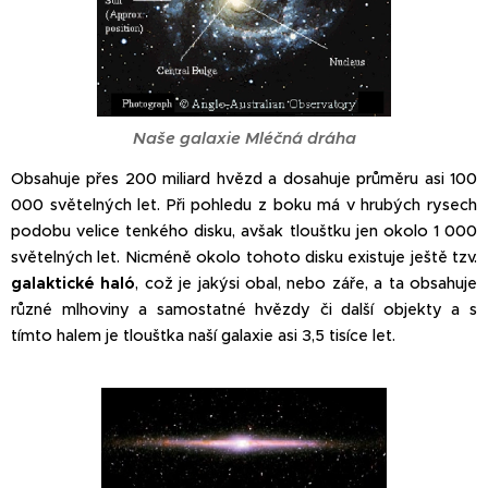
Naše galaxie Mléčná dráha
Obsahuje přes 200 miliard hvězd a dosahuje průměru asi 100
000
světelných let
. Při pohledu z boku má v hrubých rysech
podobu velice tenkého disku, avšak tloušťku jen okolo 1 000
světelných let. Nicméně okolo tohoto disku existuje ještě tzv.
galaktické haló
, což je jakýsi obal, nebo záře, a ta obsahuje
různé mlhoviny a samostatné hvězdy či další objekty a s
tímto halem je tloušťka naší galaxie asi 3,5 tisíce let.