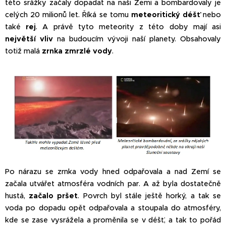
této srážky začaly dopadat na naši Zemi a bombardovaly je
celých 20 milionů let. Říká se tomu
meteoritický déšť
nebo
také
rej
. A právě tyto meteority z této doby mají asi
největší vliv
na budoucím vývoji naší planety. Obsahovaly
totiž malá
zrnka zmrzlé vody
.
Po nárazu se zrnka vody hned odpařovala a nad Zemí se
začala utvářet atmosféra vodních par. A až byla dostatečně
hustá,
začalo pršet
. Povrch byl stále ještě horký, a tak se
voda po dopadu opět odpařovala a stoupala do atmosféry,
kde se zase vysrážela a proměnila se v déšť, a tak to pořád