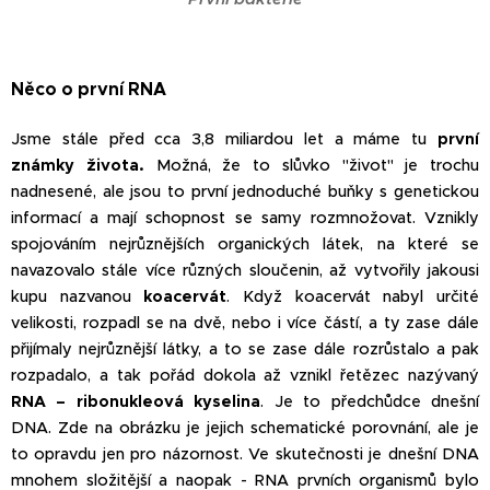
Něco o první RNA
Jsme stále před cca 3,8 miliardou let a máme tu
první
známky života.
Možná, že to slůvko "život" je trochu
nadnesené, ale jsou to první jednoduché buňky s genetickou
informací a mají schopnost se samy rozmnožovat. Vznikly
spojováním nejrůznějších organických látek, na které se
navazovalo stále více různých sloučenin, až vytvořily jakousi
kupu nazvanou
koacervát
. Když koacervát nabyl určité
velikosti, rozpadl se na dvě, nebo i více částí, a ty zase dále
přijímaly nejrůznější látky, a to se zase dále rozrůstalo a pak
rozpadalo, a tak pořád dokola až vznikl řetězec nazývaný
RNA – ribonukleová kyselina
. Je to předchůdce dnešní
DNA. Zde na obrázku je jejich schematické porovnání, ale je
to opravdu jen pro názornost. Ve skutečnosti je dnešní DNA
mnohem složitější a naopak - RNA prvních organismů bylo