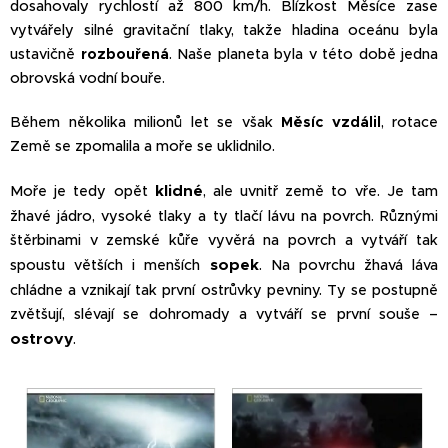
dosahovaly rychlostí až 800 km/h. Blízkost Měsíce zase
vytvářely silné gravitační tlaky, takže hladina oceánu byla
ustavičně
rozbouřená
. Naše planeta byla v této době jedna
obrovská vodní bouře.
Během několika milionů let se však
Měsíc vzdálil
, rotace
Země se zpomalila a moře se uklidnilo.
klidné
Moře je tedy opět
, ale uvnitř země to vře. Je tam
žhavé jádro, vysoké tlaky a ty tlačí lávu na povrch. Různými
štěrbinami v zemské kůře vyvěrá na povrch a vytváří tak
sopek
spoustu větších i menších
. Na povrchu žhavá láva
chládne a vznikají tak první ostrůvky pevniny. Ty se postupně
zvětšují, slévají se dohromady a vytváří se první souše –
ostrovy
.