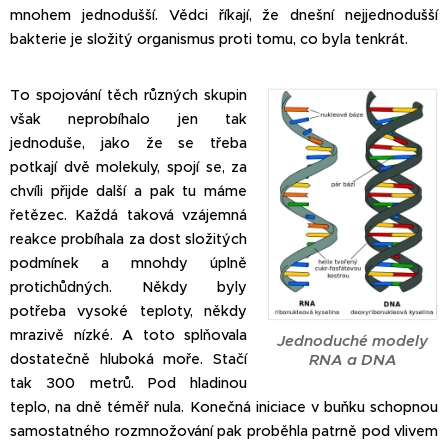
mnohem jednodušší. Vědci říkají, že dnešní nejjednodušší
bakterie je složitý organismus proti tomu, co byla tenkrát.
To spojování těch různých skupin
však neprobíhalo jen tak
jednoduše, jako že se třeba
potkají dvě molekuly, spojí se, za
chvíli přijde další a pak tu máme
řetězec. Každá taková vzájemná
reakce probíhala za dost složitých
podmínek a mnohdy úplně
protichůdných. Někdy byly
potřeba vysoké teploty, někdy
mrazivě nízké. A toto splňovala
Jednoduché modely
dostatečně hluboká moře. Stačí
RNA a DNA
tak 300 metrů. Pod hladinou
teplo, na dně téměř nula. Konečná iniciace v buňku schopnou
samostatného rozmnožování pak proběhla patrně pod vlivem