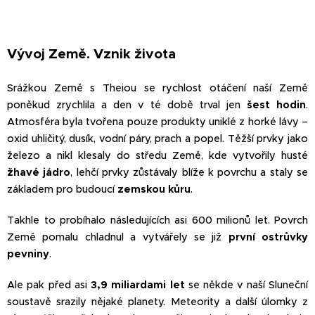
Vývoj Země. Vznik života
Srážkou Země s Theiou se rychlost otáčení naší Země
poněkud zrychlila a den v té době trval jen
šest hodin
.
Atmosféra byla tvořena pouze produkty uniklé z horké lávy –
oxid uhličitý, dusík, vodní páry, prach a popel. Těžší prvky jako
železo a nikl klesaly do středu Země, kde vytvořily husté
žhavé jádro
, lehčí prvky zůstávaly blíže k povrchu a staly se
základem pro budoucí
zemskou kůru
.
Takhle to probíhalo následujících asi 600 milionů let. Povrch
Země pomalu chladnul a vytvářely se již
první ostrůvky
pevniny
.
Ale pak před asi
3,9 miliardami let
se někde v naší Sluneční
soustavě srazily nějaké planety. Meteority a další úlomky z