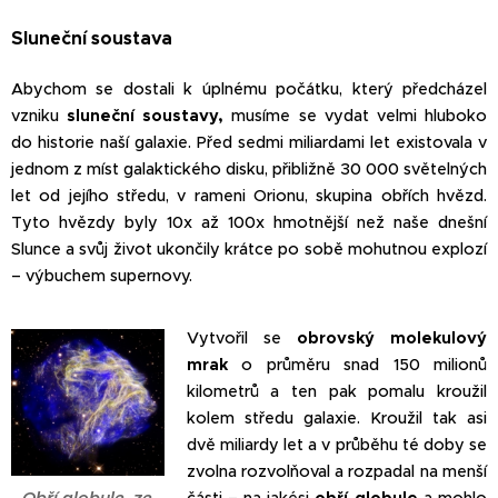
Sluneční soustava
Abychom se dostali k úplnému počátku, který předcházel
vzniku
sluneční soustavy,
musíme se vydat velmi hluboko
do historie naší galaxie. Před sedmi miliardami let existovala v
jednom z míst galaktického disku, přibližně 30 000 světelných
let od jejího středu, v rameni Orionu, skupina obřích hvězd.
Tyto hvězdy byly 10x až 100x hmotnější než naše dnešní
Slunce a svůj život ukončily krátce po sobě mohutnou explozí
– výbuchem supernovy.
Vytvořil se
obrovský molekulový
mrak
o průměru snad 150 milionů
kilometrů a ten pak pomalu kroužil
kolem středu galaxie. Kroužil tak asi
dvě miliardy let a v průběhu té doby se
zvolna rozvolňoval a rozpadal na menší
Obří globule, ze