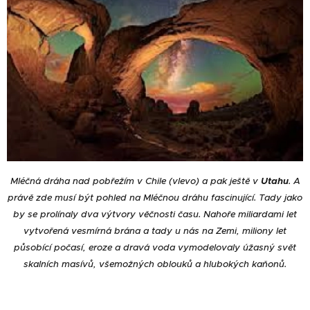
Mléčná dráha nad pobřežím v Chile (vlevo) a pak ještě v
Utahu
. A
právě zde musí být pohled na Mléčnou dráhu fascinující. Tady jako
by se prolínaly dva výtvory věčnosti času. Nahoře miliardami let
vytvořená vesmírná brána a tady u nás na Zemi, miliony let
působící počasí, eroze a dravá voda vymodelovaly úžasný svět
skalních masívů, všemožných oblouků a hlubokých kaňonů.