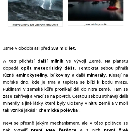
Jsme v období asi před
3,8 mld let.
A teď přichází
další milník
ve vývoji Země. Na planetu
dopadá
opět meteoritický déšť.
Tentokrát sebou přináší
různé
aminokyseliny, bílkoviny
a další
minerály.
Klesají na
mořské dno, kde je tma a teplota se blíží k bodu mrazu.
Puklinami v zemské kůře pronikají dál do nitra země. Tam se
zase zahřívají a vrací se na povrch. Cestou sebou strhávají další
minerály a jiné látky, které byly uloženy v nitru země a v moři
tak vzniká jakási
"chemická polévka
".
Neví se přesně jakým mechanismem, ale v této polévce se
pak vytváří
první RNA řetězce
a z nich
první živé