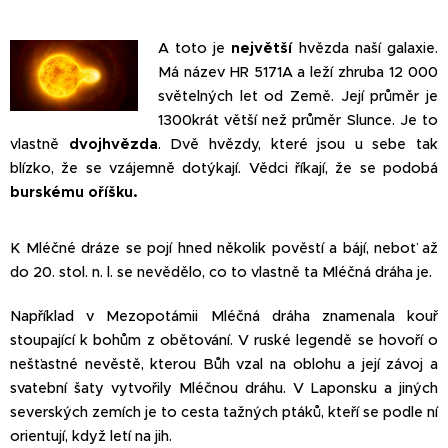
A toto je
největší
hvězda naší galaxie.
Má název HR 5171A a leží zhruba 12 000
světelných let od Země. Její průměr je
1300krát větší než průměr Slunce. Je to
vlastně
dvojhvězda
. Dvě hvězdy, které jsou u sebe tak
blízko, že se vzájemně dotýkají. Vědci říkají, že se podobá
burskému oříšku.
K Mléčné dráze se pojí hned několik pověstí a bájí, neboť až
do 20. stol. n. l. se nevědělo, co to vlastně ta Mléčná dráha je.
Například v Mezopotámii Mléčná dráha znamenala kouř
stoupající k bohům z obětování. V ruské legendě se hovoří o
nešťastné nevěstě, kterou Bůh vzal na oblohu a její závoj a
svatební šaty vytvořily Mléčnou dráhu. V Laponsku a jiných
severských zemích je to cesta tažných ptáků, kteří se podle ní
orientují, když letí na jih.