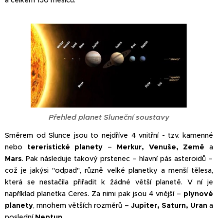
Přehled planet Sluneční soustavy
Směrem od Slunce jsou to nejdříve 4 vnitřní - tzv. kamenné
nebo
tereristické planety
–
Merkur, Venuše, Země
a
Mars
. Pak následuje takový prstenec – hlavní pás asteroidů –
což je jakýsi "odpad", různě velké planetky a menší tělesa,
která se nestačila přiřadit k žádné větší planetě. V ní je
například planetka Ceres. Za nimi pak jsou 4 vnější –
plynové
planety
, mnohem větších rozměrů –
Jupiter, Saturn, Uran
a
poslední
Neptun
.