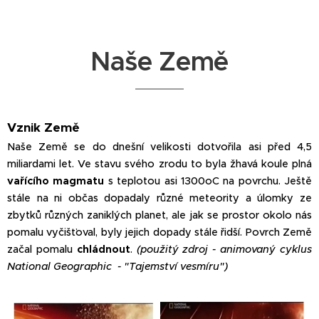
Naše Země
Vznik Země
Naše Země se do dnešní velikosti dotvořila asi před 4,5
miliardami let. Ve stavu svého zrodu to byla žhavá koule plná
vařícího magmatu
s teplotou asi 1300oC na povrchu. Ještě
stále na ni občas dopadaly různé meteority a úlomky ze
zbytků různých zaniklých planet, ale jak se prostor okolo nás
pomalu vyčišťoval, byly jejich dopady stále řidší. Povrch Země
začal pomalu
chládnout
.
(použitý zdroj - animovaný cyklus
National Geographic - "Tajemství vesmíru")