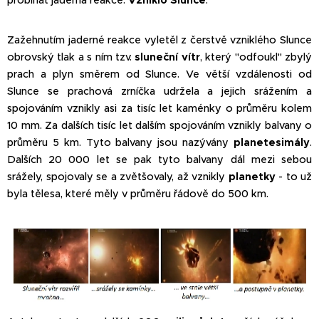
probíhat jaderná reakce.
Vzniklo Slunce
.
Zažehnutím jaderné reakce vyletěl z čerstvě vzniklého Slunce
obrovský tlak a s ním tzv.
sluneční vítr
, který "odfoukl" zbylý
prach a plyn směrem od Slunce. Ve větší vzdálenosti od
Slunce se prachová zrníčka udržela a jejich srážením a
spojováním vznikly asi za tisíc let kaménky o průměru kolem
10 mm. Za dalších tisíc let dalším spojováním vznikly balvany o
průměru 5 km. Tyto balvany jsou nazývány
planetesimály
.
Dalších 20 000 let se pak tyto balvany dál mezi sebou
srážely, spojovaly se a zvětšovaly, až vznikly
planetky
- to už
byla tělesa, které měly v průměru řádově do 500 km.