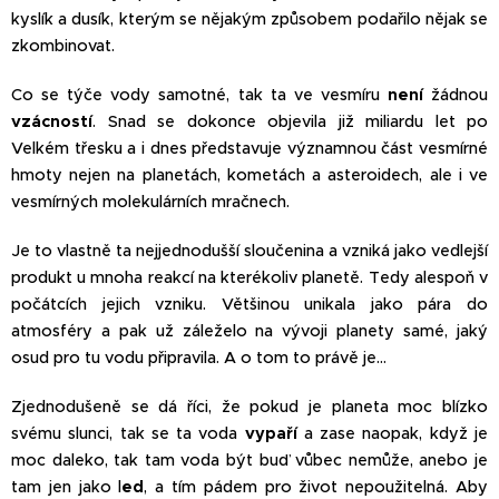
kyslík a dusík, kterým se nějakým způsobem podařilo nějak se
zkombinovat.
Co se týče vody samotné, tak ta ve vesmíru
není
žádnou
vzácností
. Snad se dokonce objevila již miliardu let po
Velkém třesku a i dnes představuje významnou část vesmírné
hmoty nejen na planetách, kometách a asteroidech, ale i ve
vesmírných molekulárních mračnech.
Je to vlastně ta nejjednodušší sloučenina a vzniká jako vedlejší
produkt u mnoha reakcí na kterékoliv planetě. Tedy alespoň v
počátcích jejich vzniku. Většinou unikala jako pára do
atmosféry a pak už záleželo na vývoji planety samé, jaký
osud pro tu vodu připravila. A o tom to právě je…
Zjednodušeně se dá říci, že pokud je planeta moc blízko
svému slunci, tak se ta voda
vypaří
a zase naopak, když je
moc daleko, tak tam voda být buď vůbec nemůže, anebo je
tam jen jako l
ed
, a tím pádem pro život nepoužitelná. Aby