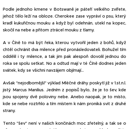
Podle jednoho kmene v Botswaně je páteří velkého zvířete,
jehož tělo leží na obloze. Cherokee zase vypráví o psu, který
kradl kukuřičnou mouku a když byl odehnán, utekl na kopec,
skočil na nebe a přitom ztrácel mouku z tlamy.
A v Číně to má být řeka, kterou vytvořil jeden z bohů, když
chtěl ochránit dva milence před pronásledovateli. Bohužel tím
oddělil i ty milence, a tak jim pak alespoň dovolil jednou do
roka se spolu setkat. No a odtud mají v té Číně dodnes jeden
svátek, kdy se všichni navzájem objímají…
Avšak "nejodbornější" výklad Mléčné dráhy poskytl již v 1.st.n.l.
jistý Marcus Manilius. Jedním z popisů bylo, že je to šev, kde
jsou spojeny dvě poloviny nebe. Anebo naopak, je to místo,
kde se nebe roztrhlo a tím místem k nám proniká svit z druhé
strany.
Tento "šev" není v našich končinách moc zřetelný, a tak se o