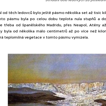
l od těch ledovců bylo ještě pásmo několika set až tisíc k
to pásmu byla po celou dobu teplota nula stupňů a dos
ce třeba od španělského Madridu, přes Neapol, Atény a
y byla od několika málo centimetrů až po více než kilo
rá teplomilná vegetace v tomto pásmu vymizela.