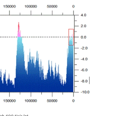
h 400 tisíc let