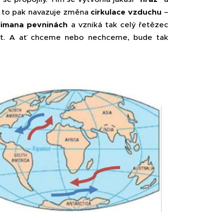
 to pak navazuje změna
cirkulace vzduchu
–
lima
na pevninách
a vzniká tak celý řetězec
plot. A ať chceme nebo nechceme, bude tak