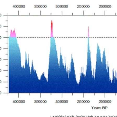
Střídání dob ledových za posledníc