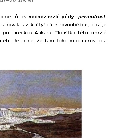
ilometrů tzv.
věčně
zmrzlé půdy -
permafrost
.
ahovala až k čtyřicáté rovnoběžce, což je
ž po tureckou Ankaru. Tloušťka této zmrzlé
metr. Je jasné, že tam toho moc nerostlo a