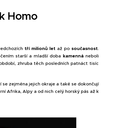
ěk Homo
předchozích
tří milionů let
až po
současnost
.
ačením starší a mladší doba
kamenná
neboli
období, zhruba těch posledních patnáct tisíc
 se zejména jejich okraje a také se dokončují
ní Afrika, Alpy a od nich celý horský pás až k