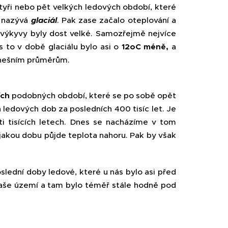
čtyři nebo pět velkých ledových období, které
e nazývá
glaciál
. Pak zase začalo oteplování a
í výkyvy byly dost velké. Samozřejmě nejvíce
 to v době glaciálu bylo asi o
12
o
C méně,
a
dnešním průměrům.
ch
podobných období, které se po sobě opět
 ledových dob za posledních 400 tisíc let. Je
ti tisících letech. Dnes se nacházíme v tom
nějakou dobu půjde teplota nahoru. Pak by však
ední doby ledové, které u nás bylo asi před
a naše území a tam bylo téměř stále hodně pod