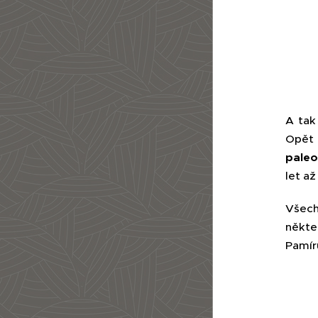
A tak
Opět 
paleol
let a
Všech
někter
Pamír