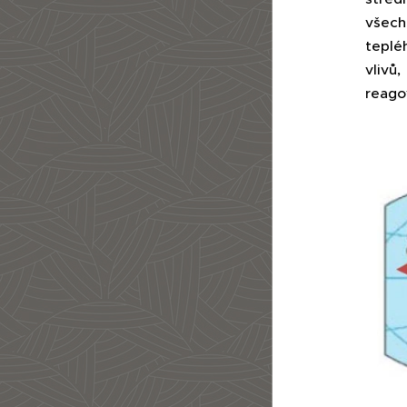
všech
teplé
vlivů
reagov