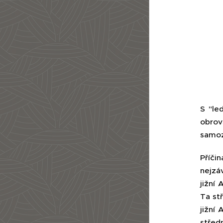
S "le
obrov
samoz
Příči
nejzáv
jižní
Ta st
jižní
střed