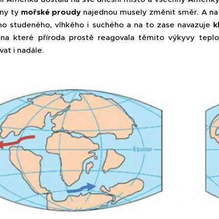
ny ty
mořské proudy
najednou musely změnit směr. A na
ho studeného, vlhkého i suchého a na to zase navazuje
k
, na které příroda prostě reagovala těmito výkyvy te
at i nadále.