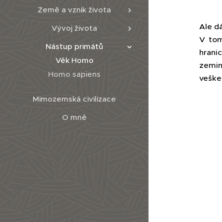
Země a vznik života
Ale dá
Vývoj života
V tom
Nástup primátů
hrani
Věk Homo
zemin
Homo sapiens
veške
Mimozemská civilizace
O mně