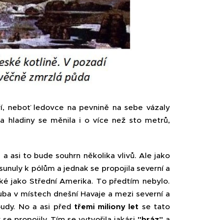
ří, neboť ledovce na pevnině na sebe vázaly
 hladiny se měnila i o více než sto metrů,
a asi to bude souhrn několika vlivů. Ale jako
sunuly k pólům a jednak se propojila severní a
ké jako Střední Amerika. To předtím nebylo.
ruba v místech dnešní Havaje a mezi severní a
oudy. No a asi před
třemi miliony let
se tato
e propojily. Tím se vytvořila jakási
"hráz"
a