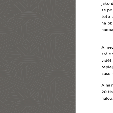
jako
se po
toto 
na ob
naopa
A mez
stále
vidět
teplej
zase m
A na 
20 ti
nulou.