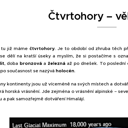
Čtvrtohory – v
 tu již máme
čtvrtohory
. Je to období od zhruba těch 
se dělí na kratší úseky a myslím, že si postačíme s ozn
it
, doba
bronzová
a
železná
až po dnešek. To poslední 
ž po současnost se nazývá
holocén
.
ny kontinenty jsou už víceméně na svých místech a dotváří
á horská vrásnění. Jde zejména o vrásnění alpinské – sever
u a pak samozřejmě dotváření Himalájí.