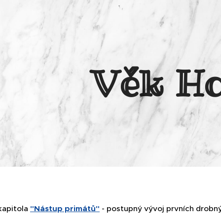
Věk H
kapitola
"Nástup primátů"
- postupný vývoj prvních drobn