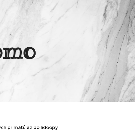
omo
ých primátů až po lidoopy