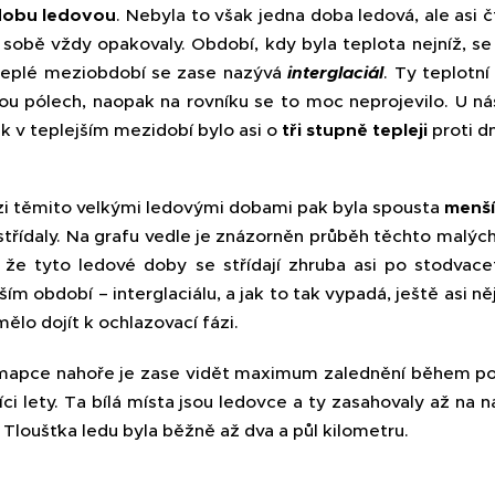
dobu ledovou
. Nebyla to však jedna doba ledová, ale asi 
 sobě vždy opakovaly. Období, kdy byla teplota nejníž, s
teplé meziobdobí se zase nazývá
interglaciál
. Ty teplotn
ou pólech, naopak na rovníku se to moc neprojevilo. U nás
k v teplejším mezidobí bylo asi o
tři stupně tepleji
proti 
i těmito velkými ledovými dobami pak byla spousta
menší
 střídaly. Na grafu vedle je znázorněn průběh těchto malých
, že tyto ledové doby se střídají zhruba asi po stodvace
ším období – interglaciálu, a jak to tak vypadá, ještě asi 
ělo dojít k ochlazovací fázi.
mapce nahoře je zase vidět maximum zalednění během posl
síci lety. Ta bílá místa jsou ledovce a ty zasahovaly až n
 Tloušťka ledu byla běžně až dva a půl kilometru.