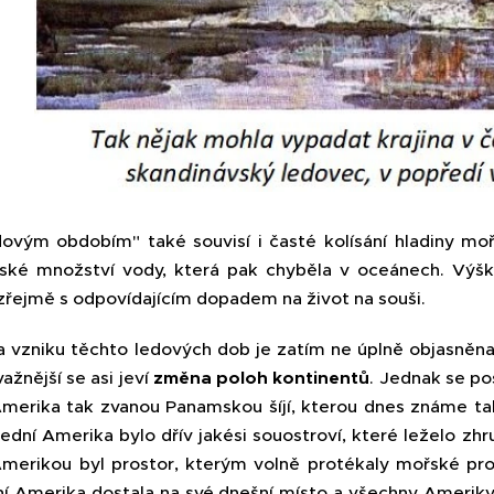
dovým obdobím" také souvisí i časté kolísání hladiny mo
ské množství vody, která pak chyběla v oceánech. Výška
řejmě s odpovídajícím dopadem na život na souši.
na vzniku těchto ledových dob je zatím ne úplně objasněna 
ažnější se asi jeví
změna poloh kontinentů
. Jednak se po
 Amerika tak zvanou Panamskou šíjí, kterou dnes známe ta
řední Amerika bylo dřív jakési souostroví, které leželo zh
 Amerikou byl prostor, kterým volně protékaly mořské pr
ní Amerika dostala na své dnešní místo a všechny Ameriky s